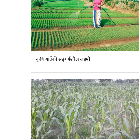
कृषि गाउँकी सङ्घर्षशील लक्ष्मी