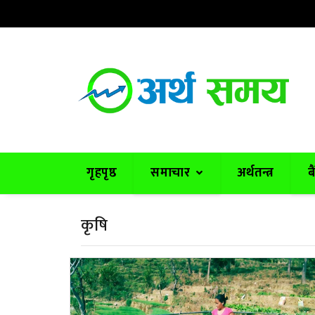
२३ साउन २०८३, बिहिबार
|
२१ °C काठमाडौं
गृहपृष्ठ
समाचार
अर्थतन्त्र
ब
कृषि