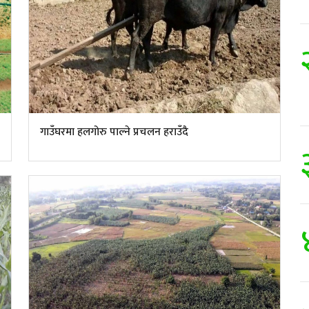
गाउँघरमा हलगोरु पाल्ने प्रचलन हराउँदै