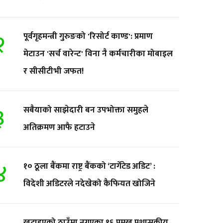
२
पूर्वगृहमन्त्री गुरुङको 'रिसोर्ट काण्ड': प्रमाण
मेटाउन 'सर्च वारेन्ट' विना नै कर्मचारीका मोबाइल
र सीसीटीभी जफत!
३
सबैयाको साझेदारी बन उपभोक्ता समुहले
अतिक्रमण आफै हटाउने
४
१० ठूला बैंकमा राष्ट्र बैंकको ‘टार्गेटेड अडिट’ :
विदेशी अडिटरले नदेखेको कैफियत खोजिने
खटाइएको ठाउँमा नगएका १६ प्रमुख प्रशासकीय