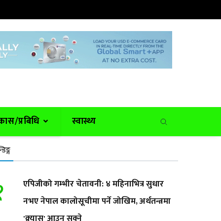
कास/प्रबिधि
स्वास्थ्य
न्डिङ्ग
१
एपिजीको गम्भीर चेतावनी: ४ महिनाभित्र सुधार
नभए नेपाल कालोसूचीमा पर्ने जोखिम, अर्थतन्त्रमा
'क्र्यास' आउन सक्ने