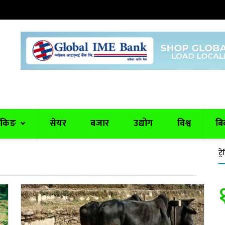
ैंकिङ
सेयर
बजार
उद्योग
विश्व
बि
ट्रे