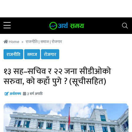
२४ साउन २०८३, शुक्रबार
|
२० °C काठमाडौं
Home
राजनीति |
समाज |
रोजगार
राजनीति
समाज
रोजगार
१३ सह–सचिव र २२ जना सीडीओको
सरुवा, को कहाँ पुगे ? (सूचीसहित)
अर्थसमय
३ बर्ष अगाडि