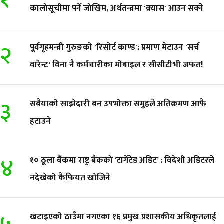
कालोसूचीमा पर्ने जोखिम, अर्थतन्त्रमा 'क्र्यास' आउन सक्ने
२
पूर्वगृहमन्त्री गुरुङको 'रिसोर्ट काण्ड': प्रमाण मेटाउन 'सर्च
वारेन्ट' विना नै कर्मचारीका मोबाइल र सीसीटीभी जफत!
३
सबैयाको साझेदारी बन उपभोक्ता समुहले अतिक्रमण आफै
हटाउने
४
१० ठूला बैंकमा राष्ट्र बैंकको ‘टार्गेटेड अडिट’ : विदेशी अडिटरले
नदेखेको कैफियत खोजिने
खटाइएको ठाउँमा नगएका १६ प्रमुख प्रशासकीय अधिकृतलाई