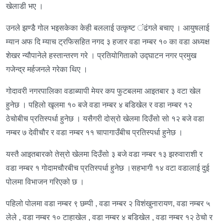
खेलाडी भए ।
उनले झण्डै गोल भइसकेका केही बललाई उत्कृष्ट ंंढंगले बचाए । आयुषलाई
म्यान अफ दि म्याच ट्रफिसहित नगद ३ हजार वडा नम्बर १० का वडा अध्यक्ष
शेखर न्यौपानेले हस्तान्तरण गरे । प्रतियोगिताको उद्घाटन नगर प्रमुख
गजेन्द्र मर्हजनले गरेका थिए ।
गोदावरी नगरपालिका वडाब्यापी मेयर कप फुटबलमा आइतबार ३ वटा खेल
हुनेछ । पहिलो खृलमा १० बजे वडा नम्बर ४ बडिखेल र वडा नम्बर १२
ठेचोबीच प्रतिस्पर्धा हुनेछ । यसैगरी दोस्रो खेलमा दिउँसो सो १२ बजे वडा
नम्बर ७ देवीचौर र वडा नम्बर ११ चापागाउँबीच प्रतिस्पर्धा हुनेछ ।
यस्तै आइतबारको तेस्रो खेलमा दिउँसो ३ बजे वडा नम्बर १३ झरुवाराशी र
वडा नम्बर १ गोदामचौरबीच प्रतिस्पर्धा हुनेछ ।सहभागी १४ वटा वडालाई दुई
पोलमा विभाजन गरिएको छ ।
पहिलो पोलमा वडा नम्बर ९ छम्पी , वडा नम्बर २ विशंखुनारायण, वडा नम्बर ५
लेले , वडा नम्बर १० टाहाखेल , वडा नम्बर ४ बडिखेल , वडा नम्बर १२ ठेचो र