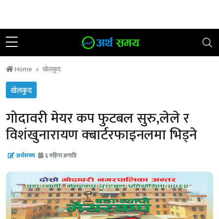
२३ साउन २०८३, बिहिबार
|
२१ °C काठमाडौं
Home
खेलकुद
खेलकुद
गोदावरी मेयर कप फुटबल सुरु,लेले र
विशंखुनारायण क्बार्टरफाइनलमा भिड्ने
अर्थसमय
६ महिना अगाडि