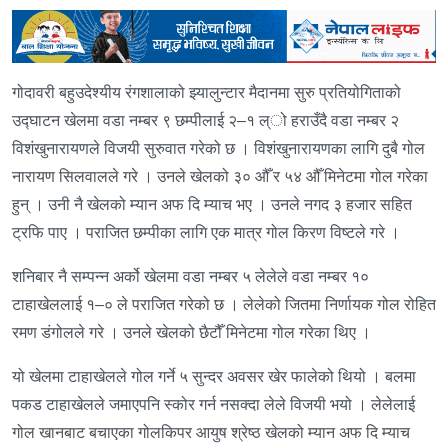
गोदावरी बहुउदेश्यीय रंगशालाको झ्यालुन्टार मैदानमा सुरु प्रतियोगिताको
उद्घाटन खेलमा वडा नम्बर ९ छम्पीलाई २–१ ल्ो हराउँदै वडा नम्बर २
विशंखुनारायणले विजयी सुरुवात गरेको छ । विशंखुनारायणका लागि दुबै गोल
नारायण सिलवालले गरे । उनले खेलको ३० औँ र ५४ औँ मिनेटमा गोल गरेका
हुन् । उनी नै खेलको म्यान अफ दि म्याच भए । उनले नगद ३ हजार सहित
ट्रफि पाए । पराजित छम्पीका लागि एक मात्र गोल किरण विष्टले गरे ।
शनिबार नै सम्पन्न अर्को खेलमा वडा नम्बर ५ लेलेले वडा नम्बर १०
टाहाखेललाई १–० ले पराजित गरेको छ । लेलेको जितमा निर्णायक गोल रोहित
रमण डंगोलले गरे । उनले खेलको छैटौँ मिनेटमा गोल गरेका थिए ।
यो खेलमा टाहाखेलले गोल गर्ने ५ सुन्दर अवसर खेर फालेको थियो । बलमा
पकड टाहाखेलले जमाएपनि स्कोर गर्न नसक्दा लेले विजयी भयो । लेलेलाई
गोल खानबाट बचाएका गोलकिपर आयुष श्रेष्ठ खेलको म्यान अफ दि म्याच