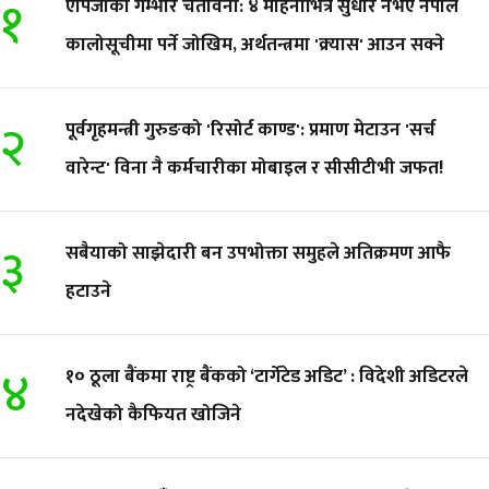
१
एपिजीको गम्भीर चेतावनी: ४ महिनाभित्र सुधार नभए नेपाल
कालोसूचीमा पर्ने जोखिम, अर्थतन्त्रमा 'क्र्यास' आउन सक्ने
२
पूर्वगृहमन्त्री गुरुङको 'रिसोर्ट काण्ड': प्रमाण मेटाउन 'सर्च
वारेन्ट' विना नै कर्मचारीका मोबाइल र सीसीटीभी जफत!
३
सबैयाको साझेदारी बन उपभोक्ता समुहले अतिक्रमण आफै
हटाउने
४
१० ठूला बैंकमा राष्ट्र बैंकको ‘टार्गेटेड अडिट’ : विदेशी अडिटरले
नदेखेको कैफियत खोजिने