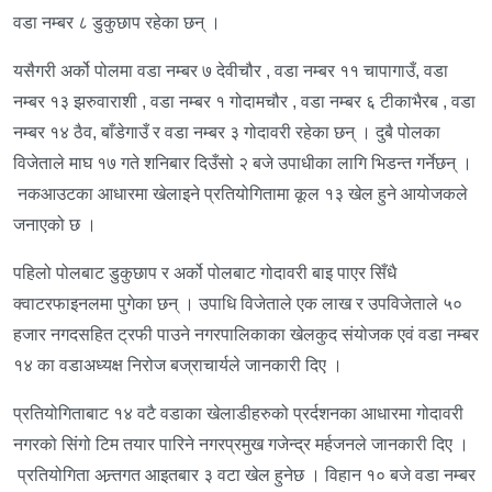
वडा नम्बर ८ डुकुछाप रहेका छन् ।
यसैगरी अर्को पोलमा वडा नम्बर ७ देवीचौर , वडा नम्बर ११ चापागाउँ, वडा
नम्बर १३ झरुवाराशी , वडा नम्बर १ गोदामचौर , वडा नम्बर ६ टीकाभैरब , वडा
नम्बर १४ ठैव, बाँडेगाउँ र वडा नम्बर ३ गोदावरी रहेका छन् । दुबै पोलका
विजेताले माघ १७ गते शनिबार दिउँसो २ बजे उपाधीका लागि भिडन्त गर्नेछन् ।
नकआउटका आधारमा खेलाइने प्रतियोगितामा कूल १३ खेल हुने आयोजकले
जनाएको छ ।
पहिलो पोलबाट डुकुछाप र अर्को पोलबाट गोदावरी बाइ पाएर सिँधै
क्वाटरफाइनलमा पुगेका छन् । उपाधि विजेताले एक लाख र उपविजेताले ५०
हजार नगदसहित ट्रफी पाउने नगरपालिकाका खेलकुद संयोजक एवं वडा नम्बर
१४ का वडाअध्यक्ष निरोज बज्राचार्यले जानकारी दिए ।
प्रतियोगिताबाट १४ वटै वडाका खेलाडीहरुको प्रर्दशनका आधारमा गोदावरी
नगरको सिंगो टिम तयार पारिने नगरप्रमुख गजेन्द्र मर्हजनले जानकारी दिए ।
प्रतियोगिता अन्र्तगत आइतबार ३ वटा खेल हुनेछ । विहान १० बजे वडा नम्बर