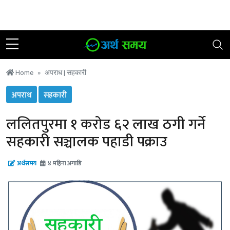
२४ साउन २०८३, शुक्रबार
|
२० °C काठमाडौं
Home
अपराध |
सहकारी
अपराध
सहकारी
ललितपुरमा १ करोड ६२ लाख ठगी गर्ने
सहकारी सञ्चालक पहाडी पक्राउ
अर्थसमय
४ महिना अगाडि