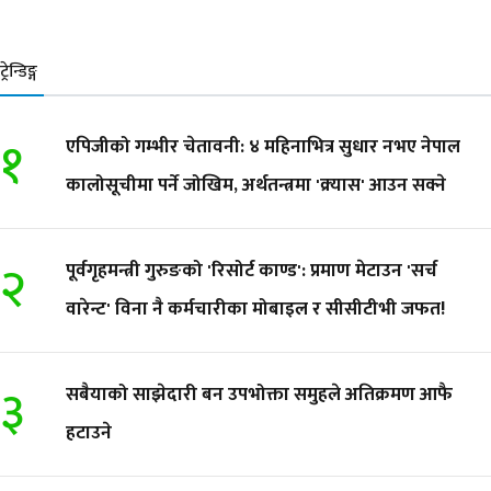
ट्रेन्डिङ्ग
१
एपिजीको गम्भीर चेतावनी: ४ महिनाभित्र सुधार नभए नेपाल
कालोसूचीमा पर्ने जोखिम, अर्थतन्त्रमा 'क्र्यास' आउन सक्ने
२
पूर्वगृहमन्त्री गुरुङको 'रिसोर्ट काण्ड': प्रमाण मेटाउन 'सर्च
वारेन्ट' विना नै कर्मचारीका मोबाइल र सीसीटीभी जफत!
३
सबैयाको साझेदारी बन उपभोक्ता समुहले अतिक्रमण आफै
हटाउने