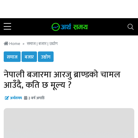
२४ साउन २०८३, शुक्रबार
|
२५ °C काठमाडौं
Home
समाज |
बजार |
उद्योग
समाज
बजार
उद्योग
नेपाली बजारमा आरजु ब्राण्डको चामल
आउँदै, कति छ मूल्य ?
अर्थसमय
३ बर्ष अगाडि