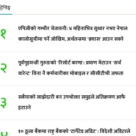
ट्रेन्डिङ्ग
१
एपिजीको गम्भीर चेतावनी: ४ महिनाभित्र सुधार नभए नेपाल
कालोसूचीमा पर्ने जोखिम, अर्थतन्त्रमा 'क्र्यास' आउन सक्ने
२
पूर्वगृहमन्त्री गुरुङको 'रिसोर्ट काण्ड': प्रमाण मेटाउन 'सर्च
वारेन्ट' विना नै कर्मचारीका मोबाइल र सीसीटीभी जफत!
३
सबैयाको साझेदारी बन उपभोक्ता समुहले अतिक्रमण आफै
हटाउने
१० ठूला बैंकमा राष्ट्र बैंकको ‘टार्गेटेड अडिट’ : विदेशी अडिटरले