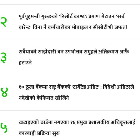
२
पूर्वगृहमन्त्री गुरुङको 'रिसोर्ट काण्ड': प्रमाण मेटाउन 'सर्च
वारेन्ट' विना नै कर्मचारीका मोबाइल र सीसीटीभी जफत!
३
सबैयाको साझेदारी बन उपभोक्ता समुहले अतिक्रमण आफै
हटाउने
४
१० ठूला बैंकमा राष्ट्र बैंकको ‘टार्गेटेड अडिट’ : विदेशी अडिटरले
नदेखेको कैफियत खोजिने
५
खटाइएको ठाउँमा नगएका १६ प्रमुख प्रशासकीय अधिकृतलाई
कारबाही प्रक्रिया सुरु