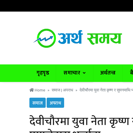
२४ साउन २०८३, शुक्रबार
|
१९ °C काठमाडौं
गृहपृष्ठ
समाचार
अर्थतन्त्र
ब
Home
समाज |
अपराध
देवीचौरमा युवा नेता कृष्ण र सुमनमाथि 
समाज
अपराध
देवीचौरमा युवा नेता कृष