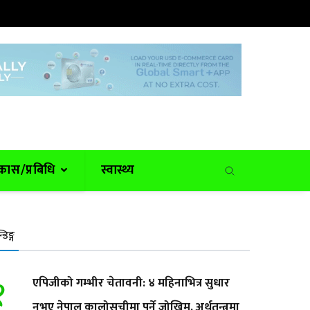
कास/प्रबिधि
स्वास्थ्य
न्डिङ्ग
१
एपिजीको गम्भीर चेतावनी: ४ महिनाभित्र सुधार
नभए नेपाल कालोसूचीमा पर्ने जोखिम, अर्थतन्त्रमा