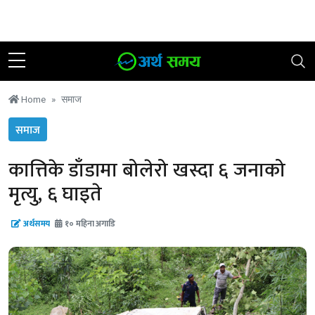
२३ साउन २०८३, बिहिबार
|
२१ °C काठमाडौं
Home
समाज
समाज
कात्तिके डाँडामा बोलेरो खस्दा ६ जनाको
मृत्यु, ६ घाइते
अर्थसमय
१० महिना अगाडि