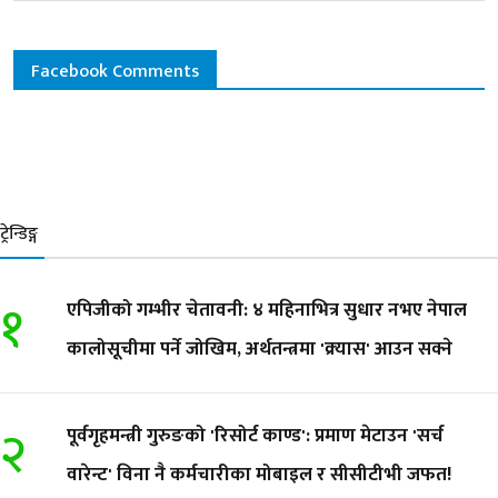
Facebook Comments
ट्रेन्डिङ्ग
१
एपिजीको गम्भीर चेतावनी: ४ महिनाभित्र सुधार नभए नेपाल
कालोसूचीमा पर्ने जोखिम, अर्थतन्त्रमा 'क्र्यास' आउन सक्ने
२
पूर्वगृहमन्त्री गुरुङको 'रिसोर्ट काण्ड': प्रमाण मेटाउन 'सर्च
वारेन्ट' विना नै कर्मचारीका मोबाइल र सीसीटीभी जफत!