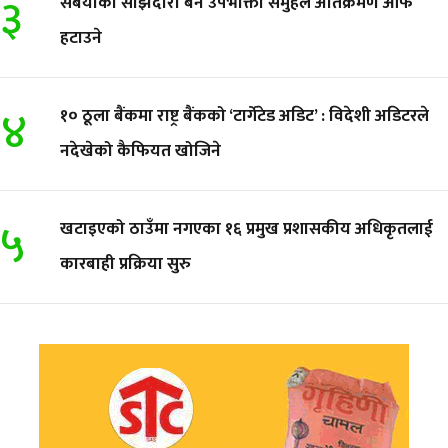
३
सबैयाको साझेदारी बन उपभोक्ता समुहले अतिक्रमण आफै
हटाउने
४
१० ठूला बैंकमा राष्ट्र बैंकको ‘टार्गेटेड अडिट’ : विदेशी अडिटरले
नदेखेको कैफियत खोजिने
५
खटाइएको ठाउँमा नगएका १६ प्रमुख प्रशासकीय अधिकृतलाई
कारबाही प्रक्रिया सुरु