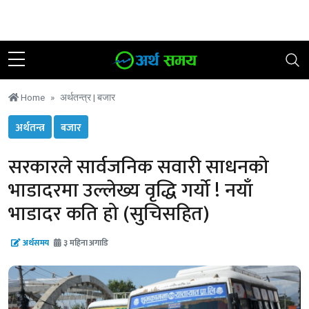
२४ साउन २०८३, शुक्रबार
|
२१ °C काठमाडौं
Home
अर्थतन्त्र |
बजार
अर्थतन्त्र
बजार
सरकारले सार्वजनिक सवारी साधनको
भाडादरमा उल्लेख्य वृद्धि गर्यो ! नयाँ
भाडादर कति हो (सुचिसहित)
अर्थसमय
३ महिना अगाडि