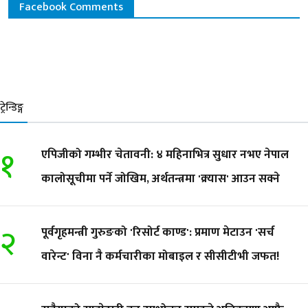
Facebook Comments
ट्रेन्डिङ्ग
१
एपिजीको गम्भीर चेतावनी: ४ महिनाभित्र सुधार नभए नेपाल
कालोसूचीमा पर्ने जोखिम, अर्थतन्त्रमा 'क्र्यास' आउन सक्ने
२
पूर्वगृहमन्त्री गुरुङको 'रिसोर्ट काण्ड': प्रमाण मेटाउन 'सर्च
वारेन्ट' विना नै कर्मचारीका मोबाइल र सीसीटीभी जफत!